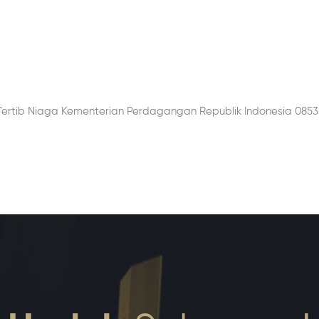
Tertib Niaga Kementerian Perdagangan Republik Indonesia 0853