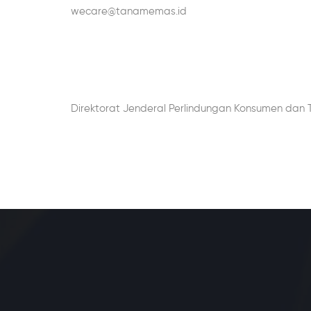
wecare@tanamemas.id
Direktorat Jenderal Perlindungan Konsumen dan 