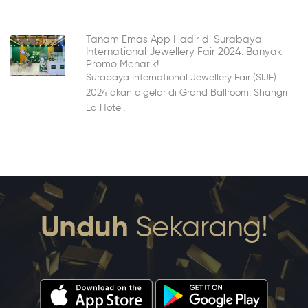
Tanam Emas App Hadir di Surabaya
International Jewellery Fair 2024: Banyak
Promo Menarik!
Surabaya International Jewellery Fair (SIJF)
2024 akan digelar di Grand Ballroom, Shangri
La Hotel,
Unduh
Sekarang!