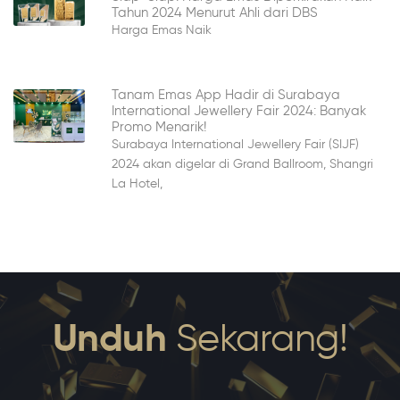
Tahun 2024 Menurut Ahli dari DBS
Harga Emas Naik
Tanam Emas App Hadir di Surabaya
International Jewellery Fair 2024: Banyak
Promo Menarik!
Surabaya International Jewellery Fair (SIJF)
2024 akan digelar di Grand Ballroom, Shangri
La Hotel,
Unduh
Sekarang!